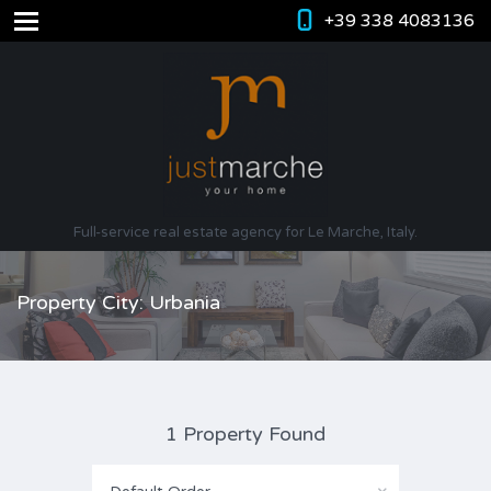
+39 338 4083136
Full-service real estate agency for Le Marche, Italy.
Property City: Urbania
1 Property Found